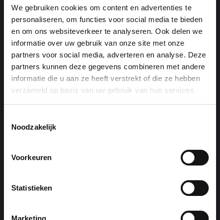
dagelijks voor in alle geledingen van
We gebruiken cookies om content en advertenties te
de maatschappij en verdienen een
personaliseren, om functies voor social media te bieden
aanpak waar veiligheid een centrale
en om ons websiteverkeer te analyseren. Ook delen we
positie inneemt. Deze aanpak biedt
informatie over uw gebruik van onze site met onze
VGN!
partners voor social media, adverteren en analyse. Deze
partners kunnen deze gegevens combineren met andere
informatie die u aan ze heeft verstrekt of die ze hebben
verzameld op basis van uw gebruik van hun services.
Toestemmingsselectie
Noodzakelijk
Extra
Voorkeuren
Disclaimer
Statistieken
Privacy policy
Marketing