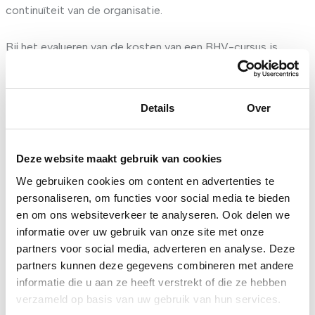
continuïteit van de organisatie.
Bij het evalueren van de kosten van een BHV-cursus is
het ook belangrijk om rekening te houden met de waarde
van het BHV-certificaat zelf. Een erkend certificaat van
een gerenommeerde aanbieder zoals VGN kan de
Toestemming
Details
Over
geloofwaardigheid van een bedrijf versterken en
potentiële klanten en partners geruststellen dat de
veiligheid een prioriteit is.
Deze website maakt gebruik van cookies
We gebruiken cookies om content en advertenties te
Investeer in veiligheid met VGN
personaliseren, om functies voor social media te bieden
BHV-cursussen
en om ons websiteverkeer te analyseren. Ook delen we
informatie over uw gebruik van onze site met onze
In een wereld waar noodsituaties onverwachts kunnen
partners voor social media, adverteren en analyse. Deze
partners kunnen deze gegevens combineren met andere
toeslaan, is het van belang voor organisaties om goed
informatie die u aan ze heeft verstrekt of die ze hebben
voorbereid te zijn op elke eventualiteit.
verzameld op basis van uw gebruik van hun services.
Bedrijfshulpverlening (BHV) speelt een centrale rol bij het