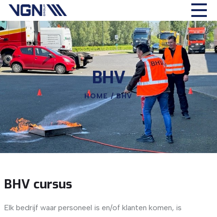
BHV
HOME
/
BHV
BHV cursus
Elk bedrijf waar personeel is en/of klanten komen, is